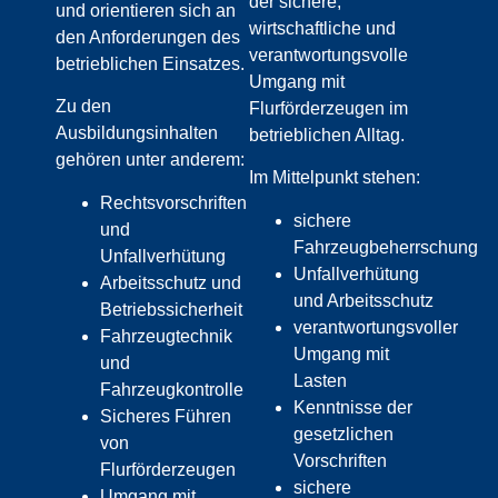
der sichere,
und orientieren sich an
wirtschaftliche und
den Anforderungen des
verantwortungsvolle
betrieblichen Einsatzes.
Umgang mit
Zu den
Flurförderzeugen im
Ausbildungsinhalten
betrieblichen Alltag.
gehören unter anderem:
Im Mittelpunkt stehen:
Rechtsvorschriften
sichere
und
Fahrzeugbeherrschung
Unfallverhütung
Unfallverhütung
Arbeitsschutz und
und Arbeitsschutz
Betriebssicherheit
verantwortungsvoller
Fahrzeugtechnik
Umgang mit
und
Lasten
Fahrzeugkontrolle
Kenntnisse der
Sicheres Führen
gesetzlichen
von
Vorschriften
Flurförderzeugen
sichere
Umgang mit